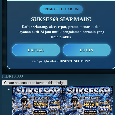
Popular Products
PROMO SLOT HARI INI
Shop All Designs
SUKSES69
BANDAR TOTO
DATA SLOT
SLOT
RESULT SLOT
SLOT RESMI
BANDAR SLOT
SUKSES69 SIAP MAIN!
Design ID: 74235272
Daftar sekarang, akses cepat, promo menarik, dan
layanan aktif 24 jam untuk pengalaman bermain yang
lebih praktis.
SUKSES69 🌟 Langkah
Keberuntungan Menuju
DAFTAR
LOGIN
Kemenangan Besar
© Copyright 2026 SUKSES69 | SEO DHNZ
I
IDR10,000
Create an account to favorite this design!