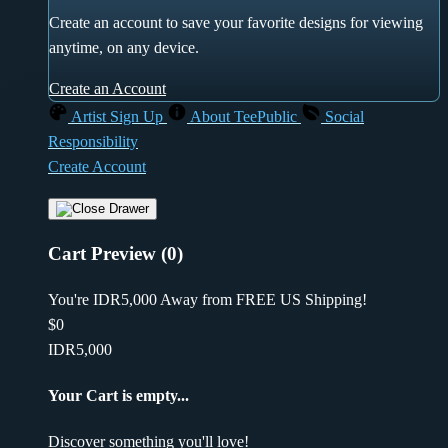
Create an account to save your favorite designs for viewing
anytime, on any device.
Create an Account
Artist Sign Up
About TeePublic
Social
Responsibility
Create Account
Cart Preview (0)
You're
IDR5,000
Away from
FREE US Shipping!
$0
IDR5,000
Your Cart is empty...
Discover something you'll love!