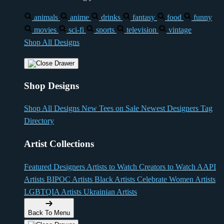
animals
anime
drinks
fantasy
food
funny
movies
sci-fi
sports
television
vintage
Shop All Designs
Shop Designs
Shop All Designs
New Tees on Sale
Newest Designers
Tag
Directory
Artist Collections
Featured Designers
Artists to Watch
Creators to Watch
AAPI
Artists
BIPOC Artists
Black Artists
Celebrate Women Artists
LGBTQIA Artists
Ukrainian Artists
Back To Menu