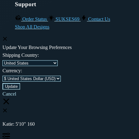
Support
Order Status
SUKSES69
Contact Us
Shop All Designs
Update Your Browsing Preferences
Shipping Country:
Currency:
Cancel
Katie:
5'10"
160