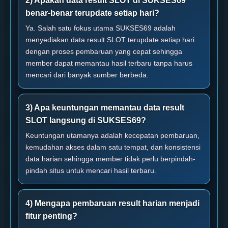
2) Apakah data result SLOT di SUKSES69
benar-benar terupdate setiap hari?
Ya. Salah satu fokus utama SUKSES69 adalah
menyediakan data result SLOT terupdate setiap hari
dengan proses pembaruan yang cepat sehingga
member dapat memantau hasil terbaru tanpa harus
mencari dari banyak sumber berbeda.
3) Apa keuntungan memantau data result
SLOT langsung di SUKSES69?
Keuntungan utamanya adalah kecepatan pembaruan,
kemudahan akses dalam satu tempat, dan konsistensi
data harian sehingga member tidak perlu berpindah-
pindah situs untuk mencari hasil terbaru.
4) Mengapa pembaruan result harian menjadi
fitur penting?