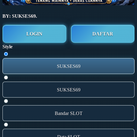
BY:
SUKSES69.
LOGIN
DAFTAR
Style
SUKSES69
SUKSES69
Bandar SLOT
Data SLOT