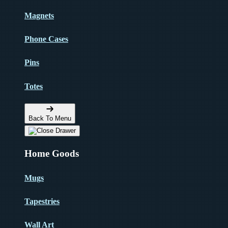
Magnets
Phone Cases
Pins
Totes
Back To Menu
Home Goods
Mugs
Tapestries
Wall Art