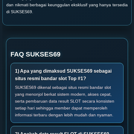
dan nikmati berbagai keunggulan eksklusif yang hanya tersedia
di SUKSES69.
FAQ SUKSES69
1) Apa yang dimaksud SUKSES69 sebagai
situs resmi bandar slot Top #1?
SUKSES69 dikenal sebagai situs resmi bandar slot
yang menonjol berkat sistem modern, akses cepat,
serta pembaruan data result SLOT secara konsisten
setiap hari sehingga member dapat memperoleh
informasi terbaru dengan lebih mudah dan nyaman.