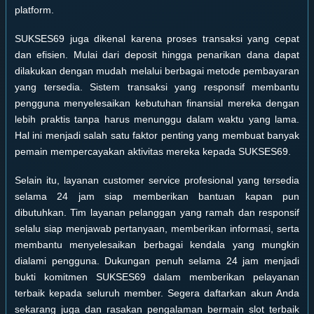
platform.
SUKSES69 juga dikenal karena proses transaksi yang cepat
dan efisien. Mulai dari deposit hingga penarikan dana dapat
dilakukan dengan mudah melalui berbagai metode pembayaran
yang tersedia. Sistem transaksi yang responsif membantu
pengguna menyelesaikan kebutuhan finansial mereka dengan
lebih praktis tanpa harus menunggu dalam waktu yang lama.
Hal ini menjadi salah satu faktor penting yang membuat banyak
pemain mempercayakan aktivitas mereka kepada SUKSES69.
Selain itu, layanan customer service profesional yang tersedia
selama 24 jam siap memberikan bantuan kapan pun
dibutuhkan. Tim layanan pelanggan yang ramah dan responsif
selalu siap menjawab pertanyaan, memberikan informasi, serta
membantu menyelesaikan berbagai kendala yang mungkin
dialami pengguna. Dukungan penuh selama 24 jam menjadi
bukti komitmen SUKSES69 dalam memberikan pelayanan
terbaik kepada seluruh member. Segera daftarkan akun Anda
sekarang juga dan rasakan pengalaman bermain slot terbaik