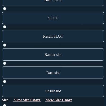
SLOT
Result SLOT
Bandar slot
Data slot
Result slot
Size
View Size Chart
View Size Chart