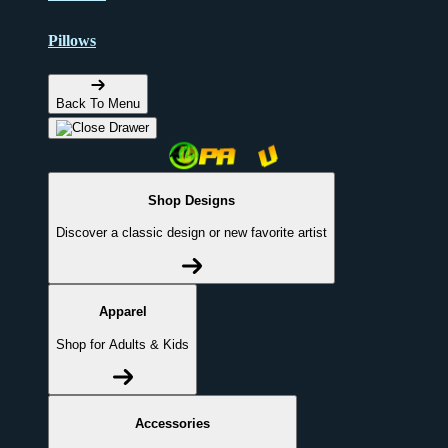
Pillows
Back To Menu
Shop Designs
Discover a classic design or new favorite artist
Apparel
Shop for Adults & Kids
Accessories